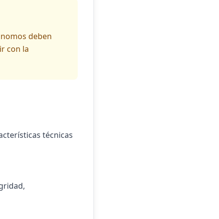
tónomos deben
r con la
cterísticas técnicas
gridad,