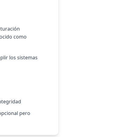
cturación
nocido como
plir los sistemas
ntegridad
(opcional pero