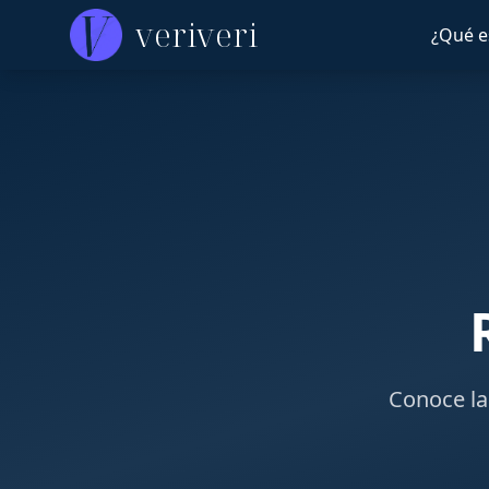
veriveri
¿Qué e
Conoce la