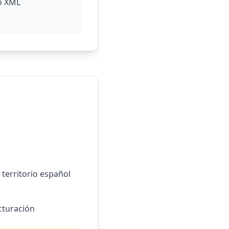
to XML
territorio español
cturación