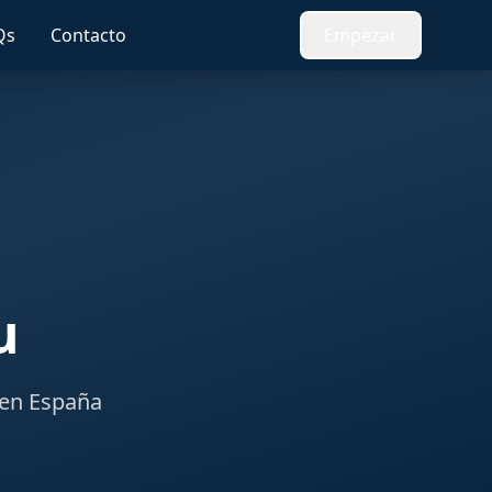
Qs
Contacto
Empezar
u
 en España