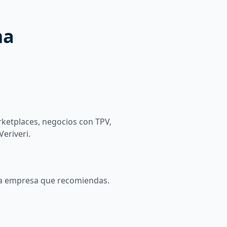
ma
rketplaces, negocios con TPV,
eriveri.
e la empresa que recomiendas.