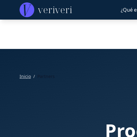
veriveri
¿Qué e
Inicio
/
Partners
Pr