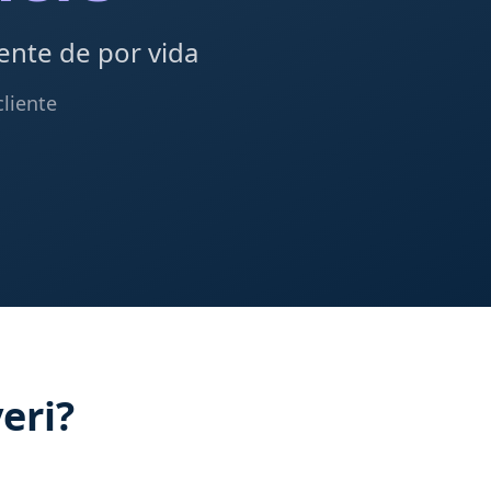
ente de por vida
cliente
eri?