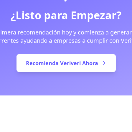
¿Listo para Empezar?
rimera recomendación hoy y comienza a generar
rrentes ayudando a empresas a cumplir con Veri
Recomienda Veriveri Ahora