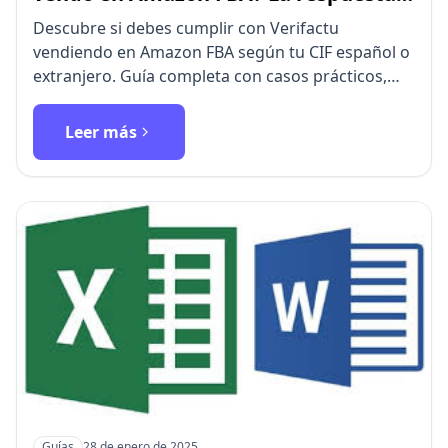
definitiva según tu CIF
Descubre si debes cumplir con Verifactu
vendiendo en Amazon FBA según tu CIF español o
extranjero. Guía completa con casos prácticos,
normativa AEAT y excepc…
Leer más
Guías
28 de enero de 2025