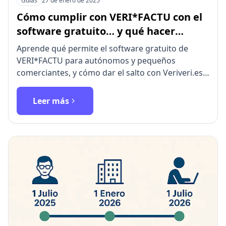
Guías
27 de enero de 2025
Cómo cumplir con VERI*FACTU con el
software gratuito… y qué hacer
cuando tu negocio crece
Aprende qué permite el software gratuito de
VERI*FACTU para autónomos y pequeños
comerciantes, y cómo dar el salto con Veriveri.es
cuando necesitas automatiz…
Leer más